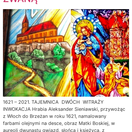
1621 – 2021. TAJEMNICA DWÓCH WITRAŻY
INWOKACJA Hrabia Aleksander Sieniawski, przywożąc
z Włoch do Brzeżan w roku 1621, namalowany
farbami olejnymi na desce, obraz Matki Boskiej, w
aureoli dwunastu gwiazd, słońca i księżyca, z