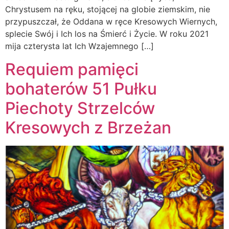
Chrystusem na ręku, stojącej na globie ziemskim, nie
przypuszczał, że Oddana w ręce Kresowych Wiernych,
splecie Swój i Ich los na Śmierć i Życie. W roku 2021
mija czterysta lat Ich Wzajemnego […]
Requiem pamięci
bohaterów 51 Pułku
Piechoty Strzelców
Kresowych z Brzeżan