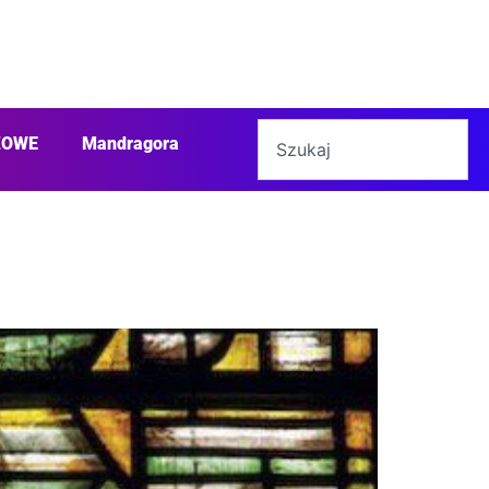
ŻOWE
Mandragora