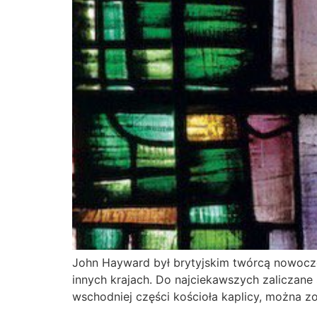
John Hayward był brytyjskim twórcą nowoczesn
innych krajach. Do najciekawszych zaliczane 
wschodniej części kościoła kaplicy, można 