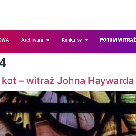
OWA
Archiwum
Konkursy
FORUM WITRA
4
o kot – witraż Johna Haywarda