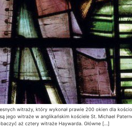
ych witraży, który wykonał prawie 200 okien dla kościołów
są jego witraże w anglikańskim kościele St. Michael Patern
zobaczyć aż cztery witraże Haywarda. Główne […]