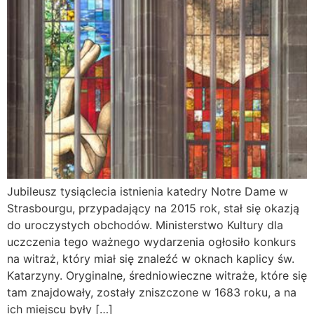
Jubileusz tysiąclecia istnienia katedry Notre Dame w
Strasbourgu, przypadający na 2015 rok, stał się okazją
do uroczystych obchodów. Ministerstwo Kultury dla
uczczenia tego ważnego wydarzenia ogłosiło konkurs
na witraż, który miał się znaleźć w oknach kaplicy św.
Katarzyny. Oryginalne, średniowieczne witraże, które się
tam znajdowały, zostały zniszczone w 1683 roku, a na
ich miejscu były […]