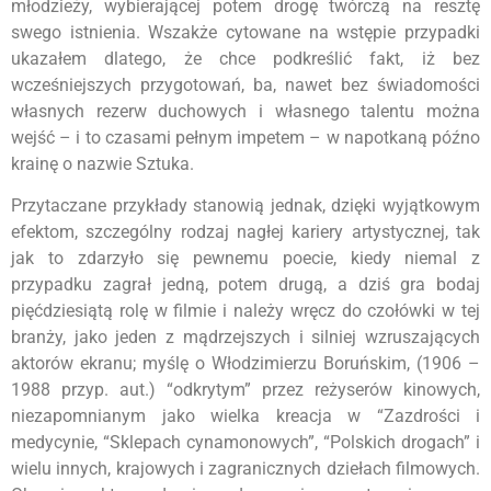
młodzieży, wybierającej potem drogę twórczą na resztę
swego istnienia. Wszakże cytowane na wstępie przypadki
ukazałem dlatego, że chce podkreślić fakt, iż bez
wcześniejszych przygotowań, ba, nawet bez świadomości
własnych rezerw duchowych i własnego talentu można
wejść – i to czasami pełnym impetem – w napotkaną późno
krainę o nazwie Sztuka.
Przytaczane przykłady stanowią jednak, dzięki wyjątkowym
efektom, szczególny rodzaj nagłej kariery artystycznej, tak
jak to zdarzyło się pewnemu poecie, kiedy niemal z
przypadku zagrał jedną, potem drugą, a dziś gra bodaj
pięćdziesiątą rolę w filmie i należy wręcz do czołówki w tej
branży, jako jeden z mądrzejszych i silniej wzruszających
aktorów ekranu; myślę o Włodzimierzu Boruńskim, (1906 –
1988 przyp. aut.) “odkrytym” przez reżyserów kinowych,
niezapomnianym jako wielka kreacja w “Zazdrości i
medycynie, “Sklepach cynamonowych”, “Polskich drogach” i
wielu innych, krajowych i zagranicznych dziełach filmowych.