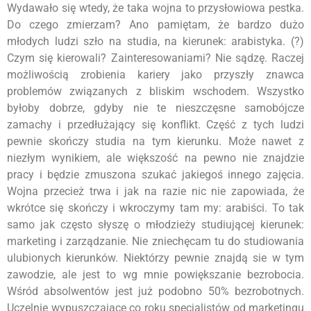
Wydawało się wtedy, że taka wojna to przysłowiowa pestka.
Do czego zmierzam? Ano pamiętam, że bardzo dużo
młodych ludzi szło na studia, na kierunek: arabistyka. (?)
Czym się kierowali? Zainteresowaniami? Nie sądzę. Raczej
możliwością zrobienia kariery jako przyszły znawca
problemów związanych z bliskim wschodem. Wszystko
byłoby dobrze, gdyby nie te nieszczęsne samobójcze
zamachy i przedłużający się konflikt. Część z tych ludzi
pewnie skończy studia na tym kierunku. Może nawet z
niezłym wynikiem, ale większość na pewno nie znajdzie
pracy i będzie zmuszona szukać jakiegoś innego zajęcia.
Wojna przecież trwa i jak na razie nic nie zapowiada, że
wkrótce się skończy i wkroczymy tam my: arabiści. To tak
samo jak często słyszę o młodzieży studiującej kierunek:
marketing i zarządzanie. Nie zniechęcam tu do studiowania
ulubionych kierunków. Niektórzy pewnie znajdą sie w tym
zawodzie, ale jest to wg mnie powiększanie bezrobocia.
Wśród absolwentów jest już podobno 50% bezrobotnych.
Uczelnie wypuszczające co roku specjalistów od marketingu