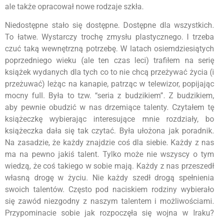
ale także opracował nowe rodzaje szkła.
Niedostępne stało się dostępne. Dostępne dla wszystkich.
To łatwe. Wystarczy trochę zmysłu plastycznego. I trzeba
czuć taką wewnętrzną potrzebę. W latach osiemdziesiątych
poprzedniego wieku (ale ten czas leci) trafiłem na serię
książek wydanych dla tych co to nie chcą przeżywać życia (i
przeżuwać) leżąc na kanapie, patrząc w telewizor, popijając
mocny full. Była to tzw. “seria z budzikiem”. Z budzikiem,
aby pewnie obudzić w nas drzemiące talenty. Czytałem tę
książeczkę wybierając interesujące mnie rozdziały, bo
książeczka dała się tak czytać. Była ułożona jak poradnik.
Na zasadzie, że każdy znajdzie coś dla siebie. Każdy z nas
ma na pewno jakiś talent. Tylko może nie wszyscy o tym
wiedzą, że coś takiego w sobie mają. Każdy z nas przeszedł
własną drogę w życiu. Nie każdy szedł drogą spełnienia
swoich talentów. Często pod naciskiem rodziny wybierało
się zawód niezgodny z naszym talentem i możliwościami.
Przypominacie sobie jak rozpoczęła się wojna w Iraku?