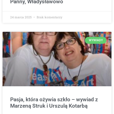
Panny, Władysławowo
24 marca 2025
Brak komentarzy
WYWIADY
Pasja, która ożywia szkło – wywiad z
Marzeną Struk i Urszulą Kotarbą