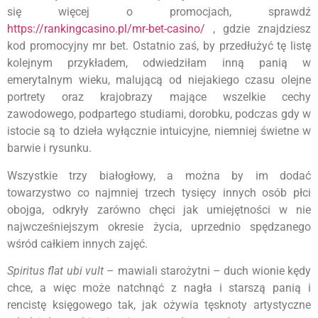
się więcej o promocjach, sprawdź
https://rankingcasino.pl/mr-bet-casino/
, gdzie znajdziesz
kod promocyjny mr bet. Ostatnio zaś, by przedłużyć tę listę
kolejnym przykładem, odwiedziłam inną panią w
emerytalnym wieku, malującą od niejakiego czasu olejne
portrety oraz krajobrazy mające wszelkie cechy
zawodowego, podpartego studiami, dorobku, podczas gdy w
istocie są to dzieła wyłącznie intuicyjne, niemniej świetne w
barwie i rysunku.
Wszystkie trzy białogłowy, a można by im dodać
towarzystwo co najmniej trzech tysięcy innych osób płci
obojga, odkryły zarówno chęci jak umiejętności w nie
najwcześniejszym okresie życia, uprzednio spędzanego
wśród całkiem innych zajęć.
Spiritus flat ubi vult
– mawiali starożytni – duch wionie kędy
chce, a więc może natchnąć z nagła i starszą panią i
rencistę księgowego tak, jak ożywia tęsknoty artystyczne