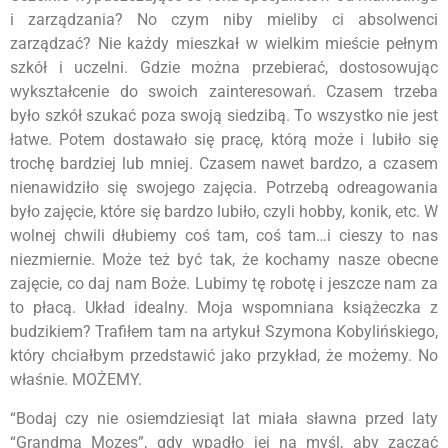
i zarządzania? No czym niby mieliby ci absolwenci
zarządzać? Nie każdy mieszkał w wielkim mieście pełnym
szkół i uczelni. Gdzie można przebierać, dostosowując
wykształcenie do swoich zainteresowań. Czasem trzeba
było szkół szukać poza swoją siedzibą. To wszystko nie jest
łatwe. Potem dostawało się pracę, którą może i lubiło się
trochę bardziej lub mniej. Czasem nawet bardzo, a czasem
nienawidziło się swojego zajęcia. Potrzebą odreagowania
było zajęcie, które się bardzo lubiło, czyli hobby, konik, etc. W
wolnej chwili dłubiemy coś tam, coś tam…i cieszy to nas
niezmiernie. Może też być tak, że kochamy nasze obecne
zajęcie, co daj nam Boże. Lubimy tę robotę i jeszcze nam za
to płacą. Układ idealny. Moja wspomniana książeczka z
budzikiem? Trafiłem tam na artykuł Szymona Kobylińskiego,
który chciałbym przedstawić jako przykład, że możemy. No
właśnie. MOŻEMY.
“Bodaj czy nie osiemdziesiąt lat miała sławna przed laty
“Grandma Mozes”, gdy wpadło jej na myśl, aby zacząć