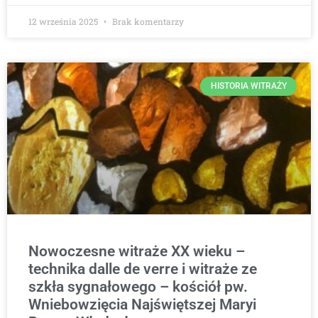
12 września 2025
Brak komentarzy
HISTORIA WITRAŻY
Nowoczesne witraże XX wieku –
technika dalle de verre i witraże ze
szkła sygnałowego – kościół pw.
Wniebowzięcia Najświętszej Maryi