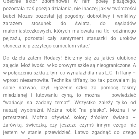
Obecnie aktor zdominował w nim poetę piszącego,
pozostała zaś poezja działania, nie inaczej jak w twórczości
babci Mozes pozostał jej pogodny, dobrotliwy i wnikliwy
zarazem stosunek do świata, do sąsiadów
małomiasteczkowych, których malowała na tle rodzinnego
pejzażu, pozostał cały sentyment staruszki do uroków
słonecznie przeżytego curriculum vitae.”
Do dzieła zatem Rodacy! Bierzmy się za jakieś ulubione
zajęcie. Możliwości w kolorowym szkle są nieograniczone. A
w połączeniu szkła z tym co wynalazł dla nas L.C. Tiffany –
wprost niesamowite. Technika tiffany, bo tak pozwalam ją
sobie nazwać, czyli łączenie szkła za pomocą taśmy
miedzianej i lutowaniu cyną, to można powiedzieć
“wariacje na zadany temat”. Wszystko zależy tylko od
naszej wyobraźni. Można robić “na płasko”. Można i w
przestrzeni. Można ożywiać kolory źródłem światła –
żarówką, świeczką, czy jeszcze czymś innym czego nie
jestem w stanie przewidzieć. Łatwo zgadnąć do czego