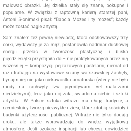
malować obrazki. Jej dziełka stały się znane, pokupne i
popularne. W związku z raptowną karierą starszej pani,
Antoni Słonimski pisał: “Babcia Mozes i ty mozes”; każdy
może zostać nagle artystą.
Sam znałem też pewną niewiastę, która odchowawszy trzy
córki, wydawszy je za mąż, postanowiła nadmiar duchowej
energii przelać w twórczość plastyczną i bliska
pięćdziesiątki przystąpiła do – nie praktykowanych przez nią
wcześniej – kompozycji pejzażowych pastelami, niemal od
razu trafiając na wystawowe ściany warszawskiej Zachęty,
bynajmniej nie jako ciekawostka amatorska (wtedy nie było
mody na zachwyty tzw. prymitywami vel malarzami
niedzielnymi), lecz jako dojrzała, świadoma siebie i sztuki
artystka. W Polsce sztuka witrażu ma długą tradycję, a
rzemieślnicy tworzą niezwykłe dzieła, które zdobią kościoły i
budynki użyteczności publicznej. Witraże nie tylko dodają
uroku, ale także wprowadzają do wnętrz wyjątkową
atmosferę. Jeśli szukasz inspiracji lub chcesz dowiedzieć