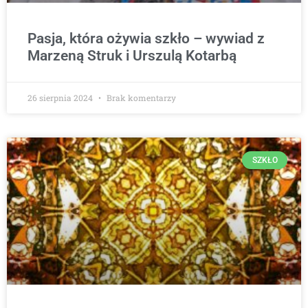
Pasja, która ożywia szkło – wywiad z
Marzeną Struk i Urszulą Kotarbą
26 sierpnia 2024
Brak komentarzy
SZKŁO