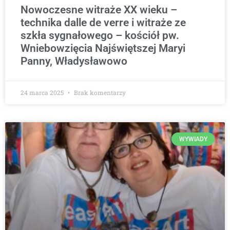
Nowoczesne witraże XX wieku –
technika dalle de verre i witraże ze
szkła sygnałowego – kościół pw.
Wniebowzięcia Najświętszej Maryi
Panny, Władysławowo
24 marca 2025
Brak komentarzy
WYWIADY