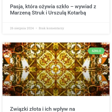
Pasja, która ożywia szkło – wywiad z
Marzeną Struk i Urszulą Kotarbą
26 sierpnia 2024
Brak komentarzy
SZKŁO
Związki złota i ich wpływ na