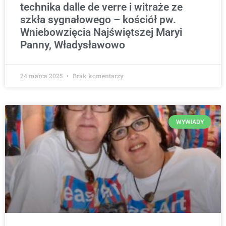
technika dalle de verre i witraże ze
szkła sygnałowego – kościół pw.
Wniebowzięcia Najświętszej Maryi
Panny, Władysławowo
24 marca 2025
Brak komentarzy
WYWIADY