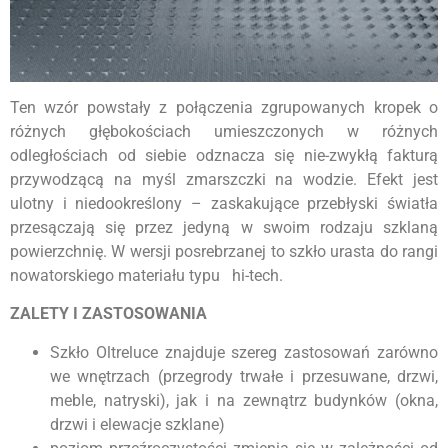
Ten wzór powstały z połączenia zgrupowanych kropek o
różnych głębokościach umieszczonych w różnych
odległościach od siebie odznacza się nie-zwykłą fakturą
przywodzącą na myśl zmarszczki na wodzie. Efekt jest
ulotny i niedookreślony – zaskakujące przebłyski światła
przesączają się przez jedyną w swoim rodzaju szklaną
powierzchnię. W wersji posrebrzanej to szkło urasta do rangi
nowatorskiego materiału typu hi-tech.
ZALETY I ZASTOSOWANIA
Szkło Oltreluce znajduje szereg zastosowań zarówno
we wnętrzach (przegrody trwałe i przesuwane, drzwi,
meble, natryski), jak i na zewnątrz budynków (okna,
drzwi i elewacje szklane)