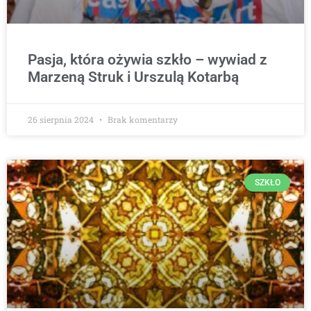
Pasja, która ożywia szkło – wywiad z
Marzeną Struk i Urszulą Kotarbą
26 sierpnia 2024
Brak komentarzy
SZKŁO