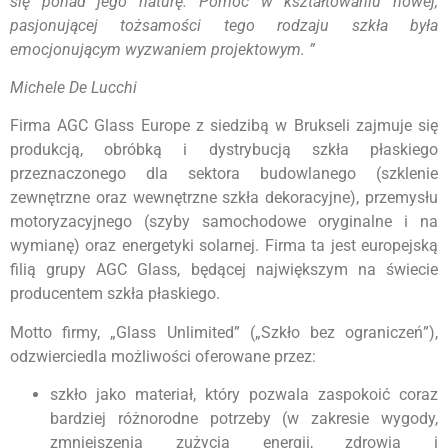
się ponad jego naturę. Pomoc w kształtowaniu nowej,
pasjonującej tożsamości tego rodzaju szkła była
emocjonującym wyzwaniem projektowym. ”
Michele De Lucchi
Firma AGC Glass Europe z siedzibą w Brukseli zajmuje się
produkcją, obróbką i dystrybucją szkła płaskiego
przeznaczonego dla sektora budowlanego (szklenie
zewnętrzne oraz wewnętrzne szkła dekoracyjne), przemysłu
motoryzacyjnego (szyby samochodowe oryginalne i na
wymianę) oraz energetyki solarnej. Firma ta jest europejską
filią grupy AGC Glass, będącej największym na świecie
producentem szkła płaskiego.
Motto firmy, „Glass Unlimited” („Szkło bez ograniczeń”),
odzwierciedla możliwości oferowane przez:
szkło jako materiał, który pozwala zaspokoić coraz
bardziej różnorodne potrzeby (w zakresie wygody,
zmniejszenia zużycia energii, zdrowia i