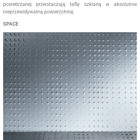
posrebrzanej przeistaczają taflę szklaną w absolutnie
nieprzewidywalną powierzchnię.
SPACE