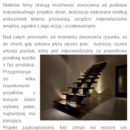
Niektóre firmy oferują możliwość stworzenia od podstaw
indywidualnego projektu drzwi. Aranżacje wykonane według
wskazówek klienta pozwalają urządzić niepowtarzalne
wnętrze, zgodne z jego wizją i oczekiwaniami.
Nad całym procesem, od momentu stworzenia rysunku, aż
do chwili, gdy szklana płyta opuści piec hutniczy, czuwa
artysta plastyk, który jest odpowiedzialny za
prawidłowy
przebieg każdej
z faz produkcji.
Przygotowuje
on kilka
rysunkowych
projektów, z
których klient
wybiera jeden,
najbardziej mu
pasujący.
Projekt zaakceptowany, bez zmian we wzorze czy