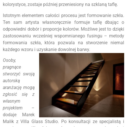
kolorystyce, zostaje później przeniesiony na szklaną taflę.
Istotnym elementem całości procesu jest formowanie szkła.
Ten sam artysta własnoręcznie formuje taflę dbając o
odpowiedni dobór i proporcje kolorów. Możliwe jest to dzięki
zastosowaniu wcześniej wspomnianego fusingu – metody
formowania szkła, która pozwala na stworzenie niemal
każdego wzoru i uzyskanie dowolnej barwy.
Osoby,
pragnące
stworzyć swoją
autorską
aranżację mogą
zgłosić się z
własnym
projektem
–
dodaje Marek
Malik z Villa Glass Studio. Po konsultacji ze specjalistą i