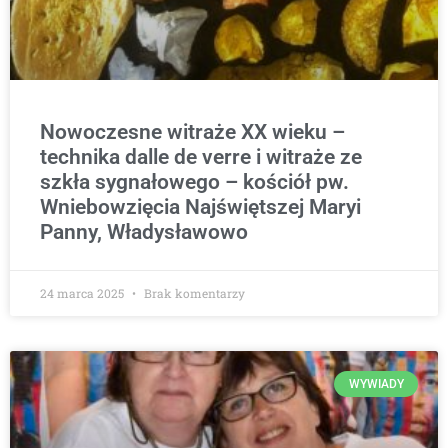
Nowoczesne witraże XX wieku –
technika dalle de verre i witraże ze
szkła sygnałowego – kościół pw.
Wniebowzięcia Najświętszej Maryi
Panny, Władysławowo
24 marca 2025
Brak komentarzy
WYWIADY