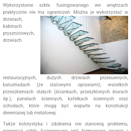
Wykorzystanie szkła fusingowanego we wnętrzach
praktycznie nie ma
ograniczeń. Można je wykorzystać w
drzwiach,
kabinach
prysznicowych,
drzwiach
restauracyjnych, dużych drzwiach przesuwnych,
balustradach (ze stalowymi oprawami), wszelkich
przeszkleniach stałych (ściankach, przeszklonych biurach
itp.), panelach ściennych, kafelkach ściennych oraz
schodach, które mogą być wsparte na konstrukcji
drewnianej lub metalowej.
Także kolorystyka i zdobienia nie stanowią problemu,
ponieważ szkło fusingowane jest formowane ręcznie i