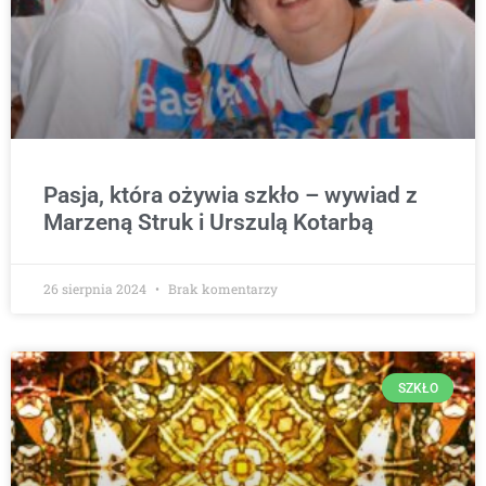
Pasja, która ożywia szkło – wywiad z
Marzeną Struk i Urszulą Kotarbą
26 sierpnia 2024
Brak komentarzy
SZKŁO