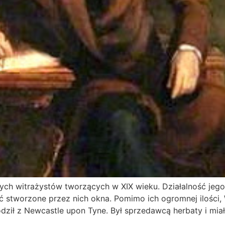
nych witrażystów tworzących w XIX wieku. Działalność jego
 stworzone przez nich okna. Pomimo ich ogromnej ilości, W
ził z Newcastle upon Tyne. Był sprzedawcą herbaty i miał