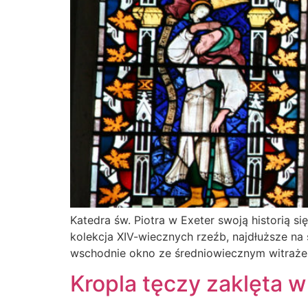
Katedra św. Piotra w Exeter swoją historią s
kolekcja XIV-wiecznych rzeźb, najdłuższe na
wschodnie okno ze średniowiecznym witrażem.
Kropla tęczy zaklęta 