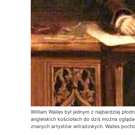
William Wailes był jednym z najbardziej płod
angielskich kościołach do dziś można oglądać
znanych artystów witrażowych. Wailes pochod