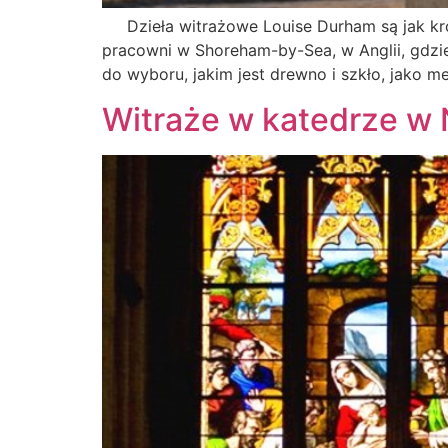
Dzieła witrażowe Louise Durham są jak krop
pracowni w Shoreham-by-Sea, w Anglii, gdzi
do wyboru, jakim jest drewno i szkło, jako m
Witraże w katedrze w