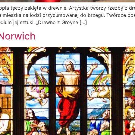
la tęczy zaklęta w drewnie. Artystka tworzy rzeźby z dr
e mieszka na łodzi przycumowanej do brzegu. Twórcze po
edium jej sztuki. „Drewno z Groyne […]
 Norwich