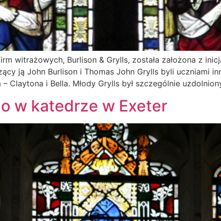
firm witrażowych, Burlison & Grylls, została założona z i
zący ją John Burlison i Thomas John Grylls byli uczniami i
a – Claytona i Bella. Młody Grylls był szczególnie uzdolni
o w katedrze w Exeter