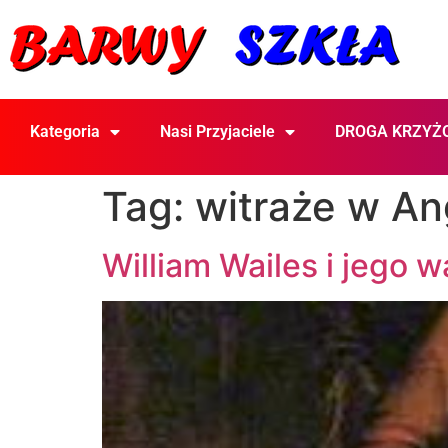
Kategoria
Nasi Przyjaciele
DROGA KRZYŻ
Tag:
witraże w Ang
William Wailes i jego w