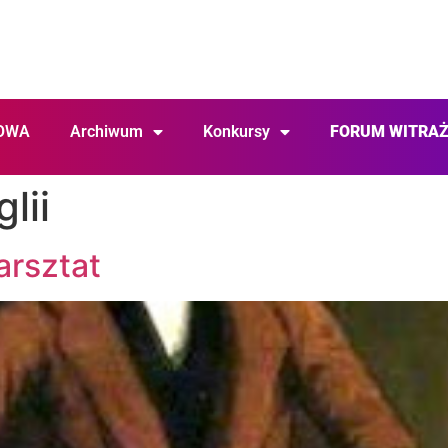
OWA
Archiwum
Konkursy
FORUM WITRA
lii
arsztat