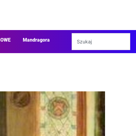
ŻOWE
Mandragora