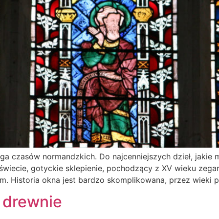
ięga czasów normandzkich. Do najcenniejszych dzieł, jakie
 świecie, gotyckie sklepienie, pochodzący z XV wieku zega
 Historia okna jest bardzo skomplikowana, przez wieki p
w drewnie