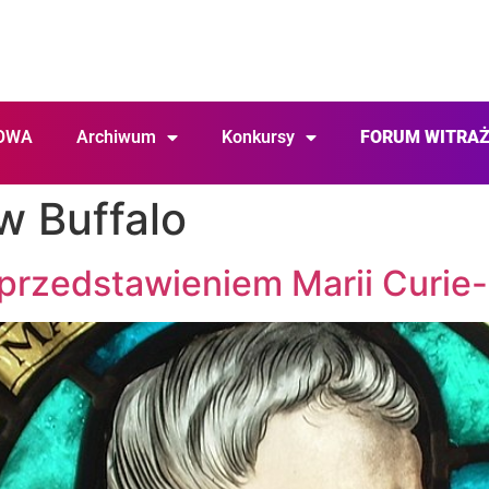
OWA
Archiwum
Konkursy
FORUM WITRA
w Buffalo
przedstawieniem Marii Curie