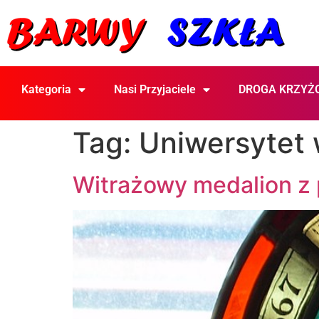
Kategoria
Nasi Przyjaciele
DROGA KRZYŻ
Tag:
Uniwersytet 
Witrażowy medalion z 