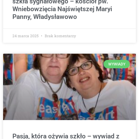
szkła sygnałowego – kościół pw.
Wniebowzięcia Najświętszej Maryi
Panny, Władysławowo
24 marca 2025
Brak komentarzy
WYWIADY
Pasja, która ożywia szkło – wywiad z