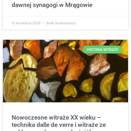
dawnej synagogi w Mrągowie
12 września 2025
Brak komentarzy
HISTORIA WITRAŻY
Nowoczesne witraże XX wieku –
technika dalle de verre i witraże ze