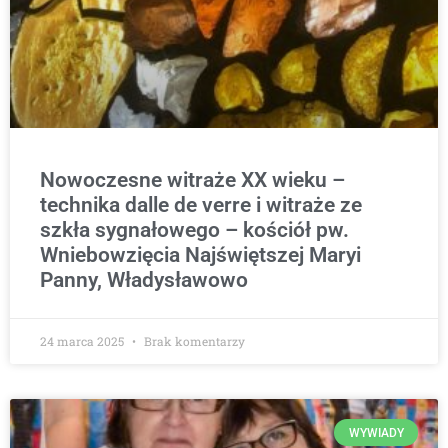
Nowoczesne witraże XX wieku –
technika dalle de verre i witraże ze
szkła sygnałowego – kościół pw.
Wniebowzięcia Najświętszej Maryi
Panny, Władysławowo
24 marca 2025
Brak komentarzy
WYWIADY