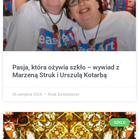
Pasja, która ożywia szkło – wywiad z
Marzeną Struk i Urszulą Kotarbą
26 sierpnia 2024
Brak komentarzy
SZKŁO