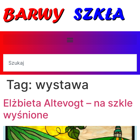
Tag:
wystawa
Elżbieta Altevogt – na szkle
wyśnione