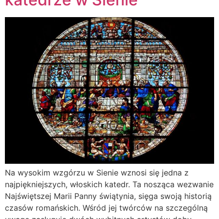
Na wysokim wzgórzu w Sienie wznosi się jedna z
najpiękniejszych, włoskich katedr. Ta nosząca wezwanie
Najświętszej Marii Panny świątynia, sięga swoją historią
czasów romańskich. Wśród jej twórców na szczególną