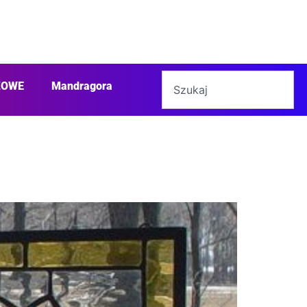
ŻOWE
Mandragora