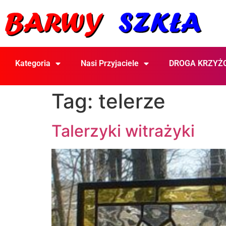
Kategoria
Nasi Przyjaciele
DROGA KRZYŻ
Tag:
telerze
Talerzyki witrażyki