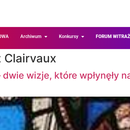
OWA
Archiwum
Konkursy
FORUM WITRA
 Clairvaux
 dwie wizje, które wpłynęły 