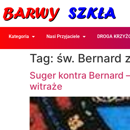
Kategoria
Nasi Przyjaciele
DROGA KRZYŻ
Tag:
św. Bernard z
Suger kontra Bernard –
witraże