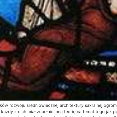
nków rozwoju średniowiecznej architektury sakralnej ogro
każdy z nich miał zupełnie inną teorię na temat tego jak p