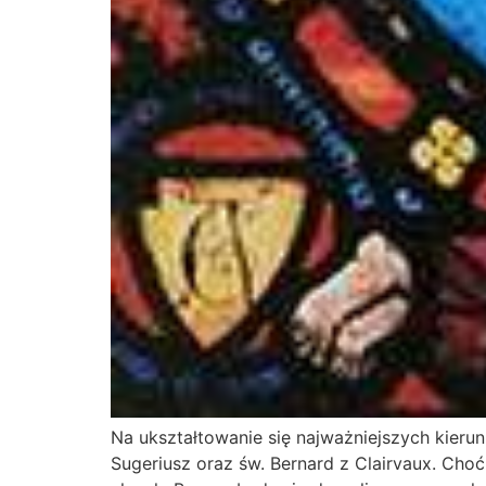
Na ukształtowanie się najważniejszych kieru
Sugeriusz oraz św. Bernard z Clairvaux. Choć 