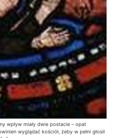
mny wpływ miały dwie postacie – opat
owinien wyglądać kościół, żeby w pełni głosił