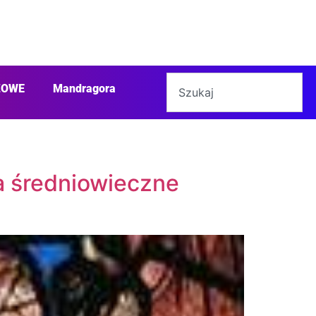
ŻOWE
Mandragora
na średniowieczne