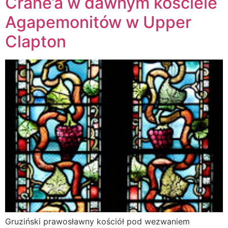
Crane’a w dawnym kościele
Agapemonitów w Upper
Clapton
Gruziński prawosławny kościół pod wezwaniem