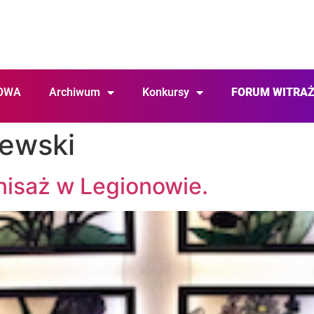
OWA
Archiwum
Konkursy
FORUM WITRA
lewski
nisaż w Legionowie.