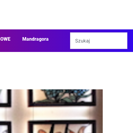
ŻOWE
Mandragora