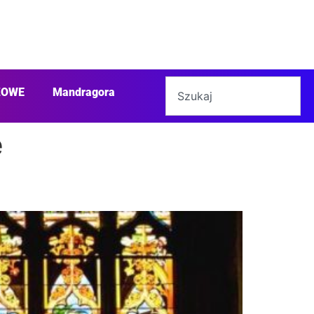
ŻOWE
Mandragora
e