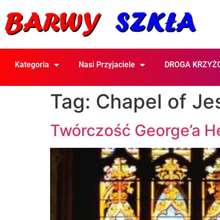
Kategoria
Nasi Przyjaciele
DROGA KRZYŻ
Tag:
Chapel of Je
Twórczość George’a H