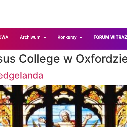
OWA
Archiwum
Konkursy
FORUM WITRA
sus College w Oxfordzi
edgelanda