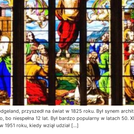
edgeland, przyszedł na świat w 1825 roku. Był synem archi
o, bo niespełna 12 lat. Był bardzo popularny w latach 50.
w 1951 roku, kiedy wziął udział […]