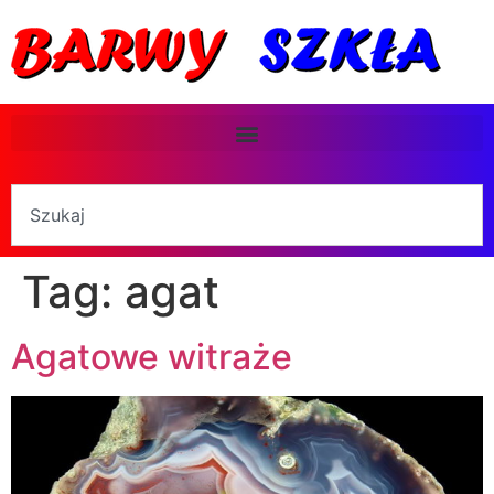
Tag:
agat
Agatowe witraże