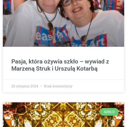
Pasja, która ożywia szkło – wywiad z
Marzeną Struk i Urszulą Kotarbą
26 sierpnia 2024
Brak komentarzy
SZKŁO