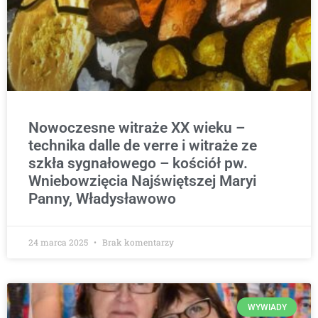
Nowoczesne witraże XX wieku –
technika dalle de verre i witraże ze
szkła sygnałowego – kościół pw.
Wniebowzięcia Najświętszej Maryi
Panny, Władysławowo
24 marca 2025
Brak komentarzy
WYWIADY