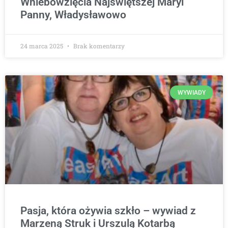
Wniebowzięcia Najświętszej Maryi
Panny, Władysławowo
24 marca 2025
Brak komentarzy
WYWIADY
Pasja, która ożywia szkło – wywiad z
Marzeną Struk i Urszulą Kotarbą