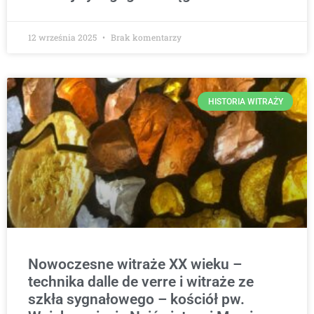
12 września 2025
Brak komentarzy
HISTORIA WITRAŻY
Nowoczesne witraże XX wieku –
technika dalle de verre i witraże ze
szkła sygnałowego – kościół pw.