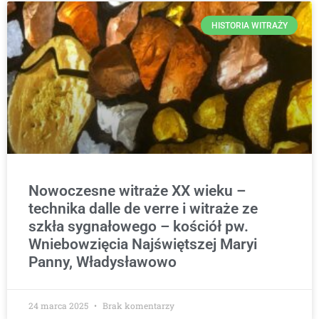
HISTORIA WITRAŻY
Nowoczesne witraże XX wieku –
technika dalle de verre i witraże ze
szkła sygnałowego – kościół pw.
Wniebowzięcia Najświętszej Maryi
Panny, Władysławowo
24 marca 2025
Brak komentarzy