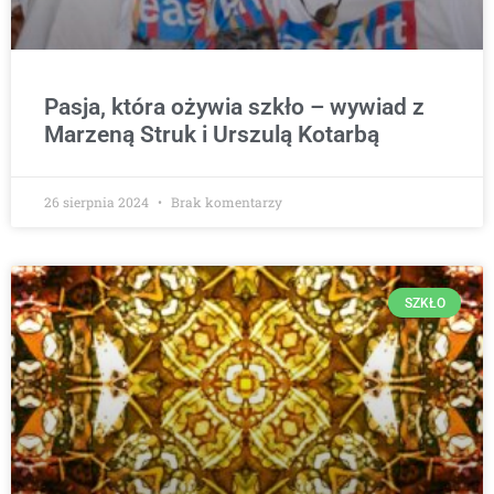
Pasja, która ożywia szkło – wywiad z
Marzeną Struk i Urszulą Kotarbą
26 sierpnia 2024
Brak komentarzy
SZKŁO