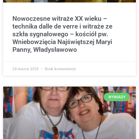
Nowoczesne witraże XX wieku –
technika dalle de verre i witraże ze
szkła sygnałowego – kościół pw.
Wniebowzięcia Najświętszej Maryi
Panny, Władysławowo
24 marca 2025
Brak komentarzy
WYWIADY