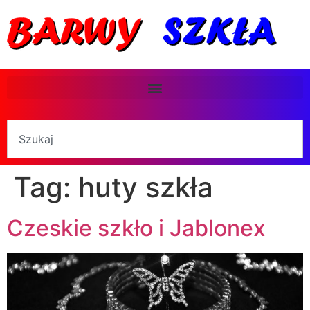
Tag:
huty szkła
Czeskie szkło i Jablonex