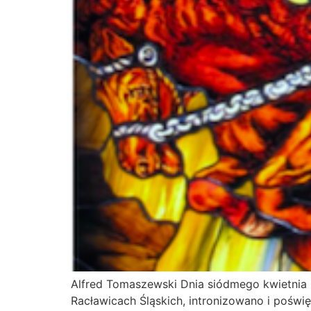
Alfred Tomaszewski Dnia siódmego kwietnia 201
Racławicach Śląskich, intronizowano i poświ