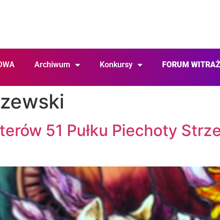
OWA
Archiwum
Konkursy
FORUM WITRA
szewski
erów 51 Pułku Piechoty Strz