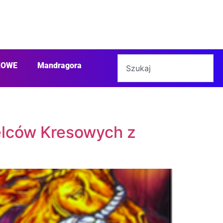
ŻOWE
Mandragora
elców Kresowych z