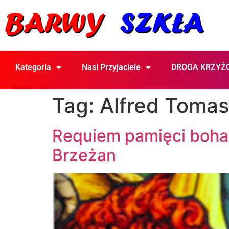
Kategoria
Nasi Przyjaciele
DROGA KRZYŻ
Tag:
Alfred Toma
Requiem pamięci bohat
Brzeżan