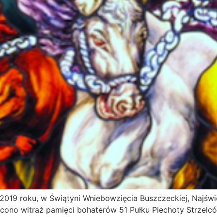
9 roku, w Świątyni Wniebowzięcia Buszczeckiej, Najświę
ęcono witraż pamięci bohaterów 51 Pułku Piechoty Strzelco