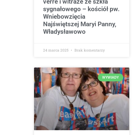
verre i witraże ze szkła
sygnałowego – kościół pw.
Wniebowzięcia
Najświętszej Maryi Panny,
Władysławowo
24 marca 2025
Brak komentarzy
WYWIADY