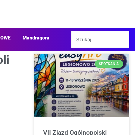
ŻOWE
Mandragora
li
SPOTKANIA
VII Zjazd Ogólnopolski