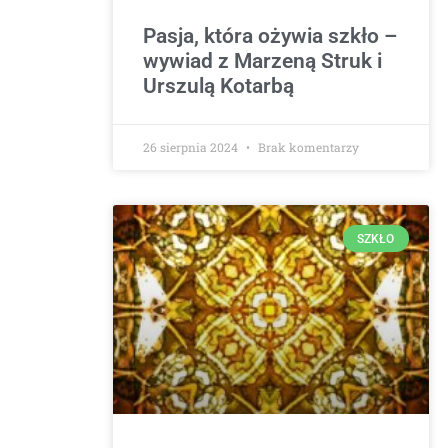
Pasja, która ożywia szkło –
wywiad z Marzeną Struk i
Urszulą Kotarbą
26 sierpnia 2024
Brak komentarzy
SZKŁO