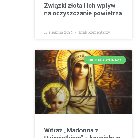
Związki złota i ich wpływ
na oczyszczanie powietrza
12 sierpnia 2024
Brak komentarzy
HISTORIA WITRAŻY
Witraż „Madonna z
Dzieciątkiem” z kościoła w