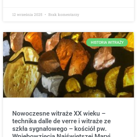
12 września 2025
Brak komentarzy
HISTORIA WITRAŻY
Nowoczesne witraże XX wieku –
technika dalle de verre i witraże ze
szkła sygnałowego – kościół pw.
Wniebowzięcia Najświętszej Maryi