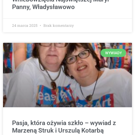
Panny, Władysławowo
24 marca 2025
Brak komentarzy
WYWIADY
Pasja, która ożywia szkło – wywiad z
Marzeną Struk i Urszulą Kotarbą