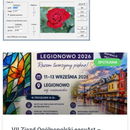
SPOTKANIA
VII Zjazd Ogólnopolski easyArt –