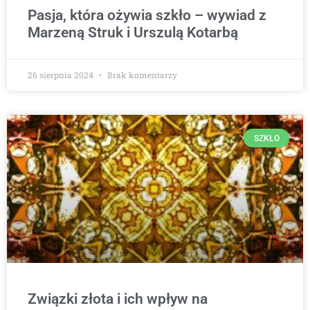
Pasja, która ożywia szkło – wywiad z
Marzeną Struk i Urszulą Kotarbą
26 sierpnia 2024
Brak komentarzy
SZKŁO
Związki złota i ich wpływ na