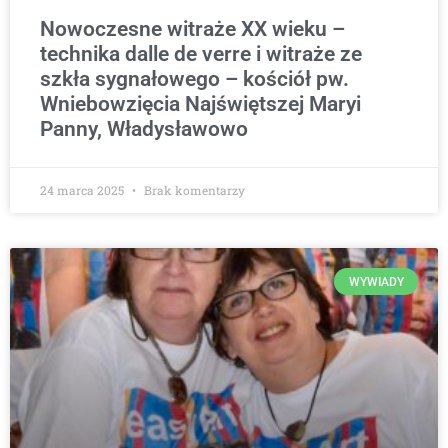
Nowoczesne witraże XX wieku –
technika dalle de verre i witraże ze
szkła sygnałowego – kościół pw.
Wniebowzięcia Najświętszej Maryi
Panny, Władysławowo
24 marca 2025
Brak komentarzy
WYWIADY