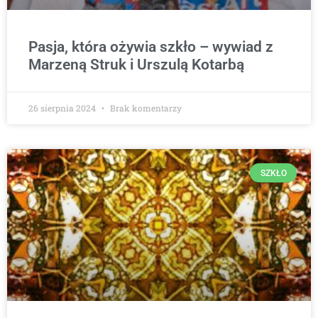
Pasja, która ożywia szkło – wywiad z
Marzeną Struk i Urszulą Kotarbą
26 sierpnia 2024
Brak komentarzy
SZKŁO